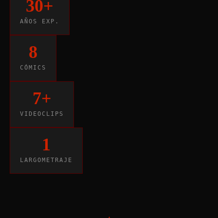
30+
AÑOS EXP.
8
CÓMICS
7+
VIDEOCLIPS
1
LARGOMETRAJE