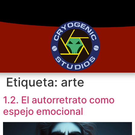
Etiqueta:
arte
1.2. El autorretrato como
espejo emocional